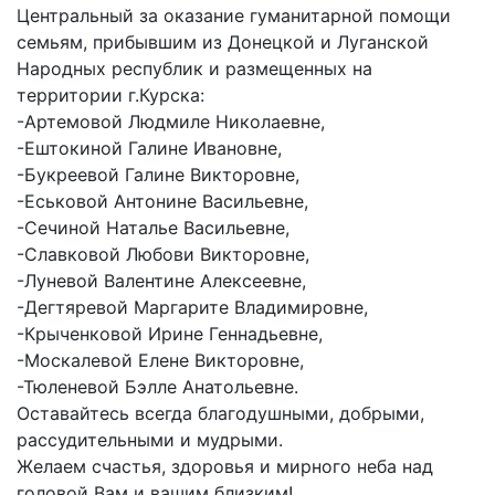
Центральный за оказание гуманитарной помощи
семьям, прибывшим из Донецкой и Луганской
Народных республик и размещенных на
территории г.Курска:
-Артемовой Людмиле Николаевне,
-Ештокиной Галине Ивановне,
-Букреевой Галине Викторовне,
-Еськовой Антонине Васильевне,
-Сечиной Наталье Васильевне,
-Славковой Любови Викторовне,
-Луневой Валентине Алексеевне,
-Дегтяревой Маргарите Владимировне,
-Крыченковой Ирине Геннадьевне,
-Москалевой Елене Викторовне,
-Тюленевой Бэлле Анатольевне.
Оставайтесь всегда благодушными, добрыми,
рассудительными и мудрыми.
Желаем счастья, здоровья и мирного неба над
головой Вам и вашим близким!